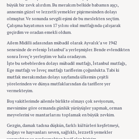
büyük bir zevk alırdım. Bu merakım belkide babamın aşçı,
annemin güzel ve lezzetli yemekler pişirmesinden dolayı
olmuştur. Ve sonunda sevgili eşimi de bu meslekten seçtim.
Çalışma hayatımın son 17 yılını okul mutfağında çalışarak
geçirdim ve oradan emekli oldum.
Ailem Midilli adasından mübadil olarak Ayvalık’a ve 1942
senesinde de evlenip İstanbul’a yerleşmişler. Bende evlendikten
sonra İsveç’e yerleştim ve hala oradayım.
İşte bu sebeblerden dolayı mübadil mutfağı, İstanbul mutfağı,
Ege mutfağı ve İsveç mutfağı tariflerim çoğunlukta. Tabi ki
mutfak merakımdan dolayı sayfamda ülkemin çeşitli
yörelerinden ve dünya mutfaklarından da tariflere yer
vermekteyim.
Boş vakitlerimde ailemle birlikte olmayı çok seviyorum,
mevsimine göre ormanda günlük yürüyüşler yapmak, orman
meyvelerini ve mantarlarını toplamak en büyük zevkim.
Gezgin, damak tadına düşkün, farklı kültürleri keşfetmeyi,
doğayı ve hayvanları seven, sağlıklı, lezzetli yemekler
yapmaktan ve paylaşmaktan keyif alan biriyim.