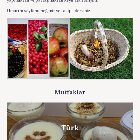
Umarım sayfamı beğenir ve takip edersiniz.
Mutfaklar
S
Türk
e
a