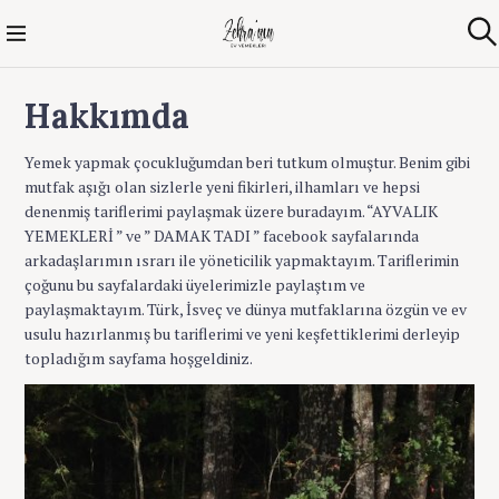
S
k
Zehra'nın Ev
A
i
r
Yemekleri
p
a
Hakkımda
t
o
c
Yemek yapmak çocukluğumdan beri tutkum olmuştur. Benim gibi
o
mutfak aşığı olan sizlerle yeni fikirleri, ilhamları ve hepsi
n
denenmiş tariflerimi paylaşmak üzere buradayım. “AYVALIK
t
YEMEKLERİ ” ve ” DAMAK TADI ” facebook sayfalarında
e
arkadaşlarımın ısrarı ile yöneticilik yapmaktayım. Tariflerimin
n
çoğunu bu sayfalardaki üyelerimizle paylaştım ve
t
paylaşmaktayım. Türk, İsveç ve dünya mutfaklarına özgün ve ev
usulu hazırlanmış bu tariflerimi ve yeni keşfettiklerimi derleyip
topladığım sayfama hoşgeldiniz.