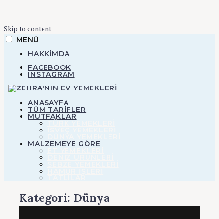
Skip to content
MENÜ
HAKKIMDA
FACEBOOK
INSTAGRAM
ZEHRA'NIN EV YEMEKLERI
ANASAYFA
TÜM TARİFLER
MUTFAKLAR
TÜRK YEMEKLERİ
Zehra'nın Ev
İSVEÇ YEMEKLERİ
DÜNYA YEMEKLERİ
MALZEMEYE GÖRE
ET YEMEKLERI
Yemekleri
DENIZ ÜRÜNLERI
SEBZE YEMEKLERI
HAMUR IŞLERI
TATLILAR
Kategori:
Dünya