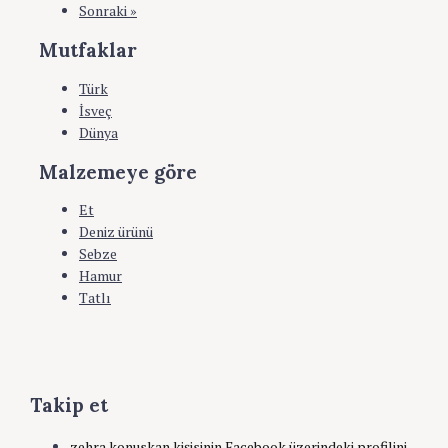
Sonraki »
Mutfaklar
Türk
İsveç
Dünya
Malzemeye göre
Et
Deniz ürünü
Sebze
Hamur
Tatlı
Takip et
zehra.konuskan kişisinin Facebook üzerindeki profilini