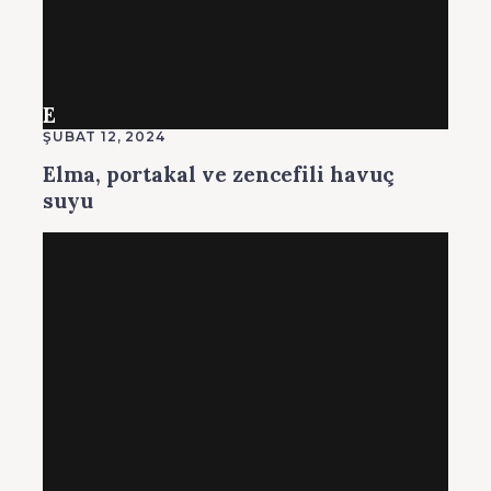
E
ŞUBAT 12, 2024
Elma, portakal ve zencefili havuç
suyu