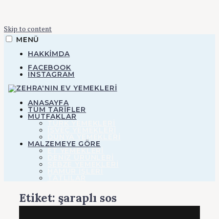
Skip to content
MENÜ
HAKKIMDA
FACEBOOK
INSTAGRAM
ZEHRA'NIN EV YEMEKLERI
ANASAYFA
TÜM TARİFLER
MUTFAKLAR
TÜRK YEMEKLERİ
Zehra'nın Ev
İSVEÇ YEMEKLERİ
DÜNYA YEMEKLERİ
MALZEMEYE GÖRE
ET YEMEKLERI
Yemekleri
DENIZ ÜRÜNLERI
SEBZE YEMEKLERI
HAMUR IŞLERI
TATLILAR
Etiket:
şaraplı sos