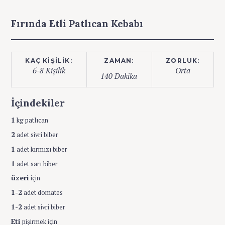
Fırında Etli Patlıcan Kebabı
KAÇ KIŞILIK:
ZAMAN:
ZORLUK:
6-8 Kişilik
Orta
140 Dakika
İçindekiler
1
kg patlıcan
2
adet sivri biber
1
adet kırmızı biber
1
adet sarı biber
üzeri
için
1-2
adet domates
1-2
adet sivri biber
Eti
pişirmek için