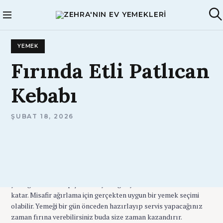
S
k
Zehra'nın Ev
A
i
Yemekleri
r
p
a
YEMEK
t
o
Fırında
Etli
Patlıcan
c
o
Kebabı
n
t
e
A
ŞUBAT 18, 2026
D
n
M
t
I
N
Her hali ayrı güzel patlıcan yemeğini bir de böyle deneyin çok
beğeneceksiniz. Fırında etli patlıcan kebabı, pratik, besleyici ve
doyurucu geleneksel Türk mutfağının lezzetli bir
yemeğidir. Fırında pişirilmesi yemeğe ayrı bir aroma ve lezzet
katar. Misafir ağırlama için gerçekten uygun bir yemek seçimi
olabilir. Yemeği bir gün önceden hazırlayıp servis yapacağınız
zaman fırına verebilirsiniz buda size zaman kazandırır.