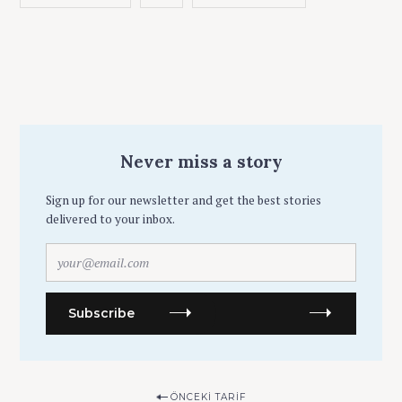
Never miss a story
Sign up for our newsletter and get the best stories
delivered to your inbox.
y
o
u
r
Subscribe
@
e
m
a
P
ÖNCEKI TARIF