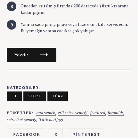
Önceden ısıtılmış fırında ( 200 derecede ) üstü kızarana
kadar pişirin.
Yanına sade pirinç pilavi veya taze ekmek ile servis edin.
Bu yemeğin yanına cacıkta çok yakışır.
Yazdır
KATEGORILER
ET
SEBZE
TÜRK
ana yemek
etli sebze yemeği
featured
ikramlık
ETIKETTER
sebzeli et yemeği
Türk mutfağı
FACEBOOK
X
PINTEREST