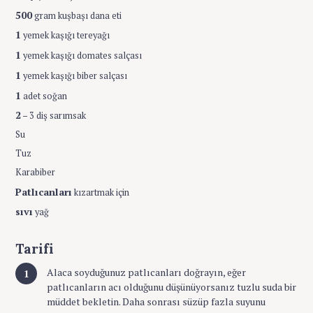
500
gram kuşbaşı dana eti
1
yemek kaşığı tereyağı
1
yemek kaşığı domates salçası
1
yemek kaşığı biber salçası
1
adet soğan
2
– 3 diş sarımsak
Su
Tuz
Karabiber
Patlıcanları
kızartmak için
sıvı
yağ
Tarifi
Alaca soyduğunuz patlıcanları doğrayın, eğer
patlıcanların acı olduğunu düşünüyorsanız tuzlu suda bir
müddet bekletin. Daha sonrası süzüp fazla suyunu