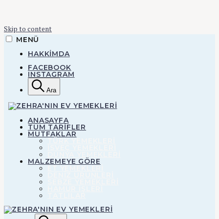
Skip to content
MENÜ
HAKKIMDA
FACEBOOK
INSTAGRAM
Ara
ZEHRA'NIN EV YEMEKLERI
ANASAYFA
TÜM TARİFLER
MUTFAKLAR
TÜRK YEMEKLERİ
Zehra'nın Ev
İSVEÇ YEMEKLERİ
DÜNYA YEMEKLERİ
MALZEMEYE GÖRE
ET YEMEKLERI
Yemekleri
DENIZ ÜRÜNLERI
SEBZE YEMEKLERI
HAMUR IŞLERI
TATLILAR