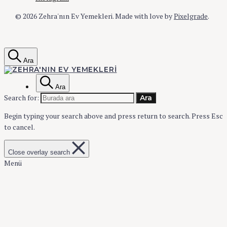
© 2026 Zehra'nın Ev Yemekleri.
Made with love by
Pixelgrade
.
Ara
ZEHRA'NIN EV YEMEKLERI
Ara
Search for:
Ara
Zehra'nın Ev
Begin typing your search above and press return to search.
Press Esc
to cancel.
Yemekleri
Close overlay search
Menü