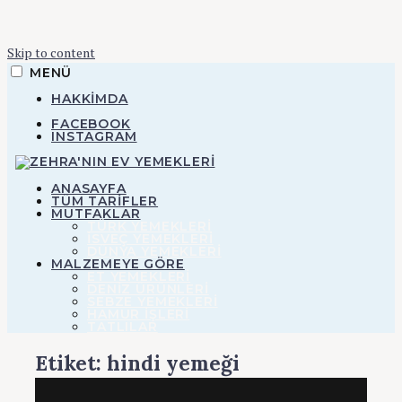
Skip to content
MENÜ
HAKKIMDA
FACEBOOK
INSTAGRAM
ZEHRA'NIN EV YEMEKLERI
ANASAYFA
TÜM TARİFLER
MUTFAKLAR
TÜRK YEMEKLERİ
Zehra'nın Ev
İSVEÇ YEMEKLERİ
DÜNYA YEMEKLERİ
MALZEMEYE GÖRE
ET YEMEKLERI
Yemekleri
DENIZ ÜRÜNLERI
SEBZE YEMEKLERI
HAMUR IŞLERI
TATLILAR
Etiket:
hindi yemeği