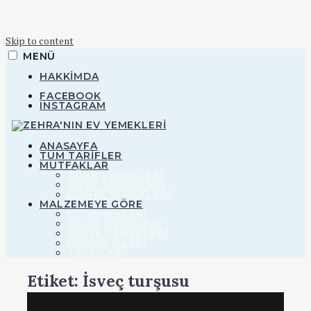
Skip to content
MENÜ
HAKKIMDA
FACEBOOK
INSTAGRAM
ZEHRA'NIN EV YEMEKLERI
ANASAYFA
TÜM TARİFLER
MUTFAKLAR
TÜRK YEMEKLERİ
Zehra'nın Ev
İSVEÇ YEMEKLERİ
DÜNYA YEMEKLERİ
MALZEMEYE GÖRE
ET YEMEKLERI
Yemekleri
DENIZ ÜRÜNLERI
SEBZE YEMEKLERI
HAMUR IŞLERI
TATLILAR
Etiket:
İsveç turşusu