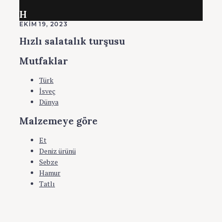
H
EKIM 19, 2023
Hızlı salatalık turşusu
Mutfaklar
Türk
İsveç
Dünya
Malzemeye göre
Et
Deniz ürünü
Sebze
Hamur
Tatlı