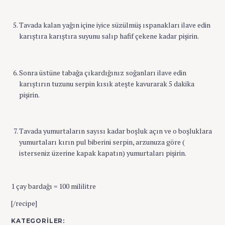
Tavada kalan yağın içine iyice süzülmüş ıspanakları ilave edin
karıştıra karıştıra suyunu salıp hafif çekene kadar pişirin.
Sonra üstüne tabağa çıkardığınız soğanları ilave edin
karıştırın tuzunu serpin kısık ateşte kavurarak 5 dakika
pişirin.
Tavada yumurtaların sayısı kadar boşluk açın ve o boşluklara
yumurtaları kırın pul biberini serpin, arzunuza göre (
isterseniz üzerine kapak kapatın) yumurtaları pişirin.
1 çay bardağı = 100 mililitre
[/recipe]
KATEGORILER