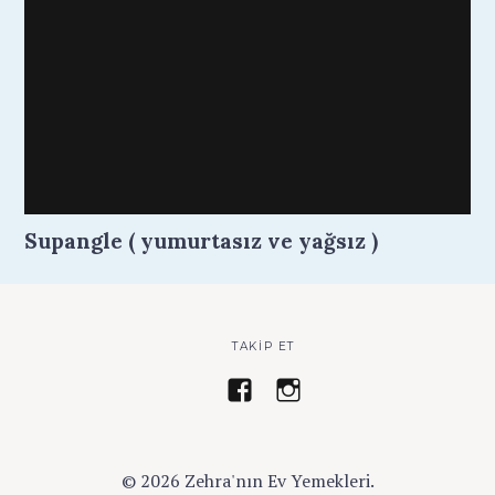
Supangle ( yumurtasız ve yağsız )
TAKIP ET
z
a
e
y
h
s
r
e
© 2026 Zehra'nın Ev Yemekleri.