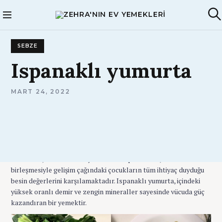
S
k
Zehra'nın Ev
A
i
Yemekleri
r
p
a
SEBZE
t
o
Ispanaklı
yumurta
c
o
A
MART 24, 2022
n
D
t
M
I
e
N
n
Sağlık açısından faydalı ve lezzetli pratik bir yemek ıspanaklı
t
yumurta. Her insan mevsiminde tüketmeli ve özellikle çocuklara
yedirmelidir. Yumurtalı ıspanak yemeği sahip olduğu proteinler,
vitaminler, mineraller ve yumurtadaki proteinler, minerallerle
birleşmesiyle gelişim çağındaki çocukların tüm ihtiyaç duyduğu
besin değerlerini karşılamaktadır. Ispanaklı yumurta, içindeki
yüksek oranlı demir ve zengin mineraller sayesinde vücuda güç
kazandıran bir yemektir.