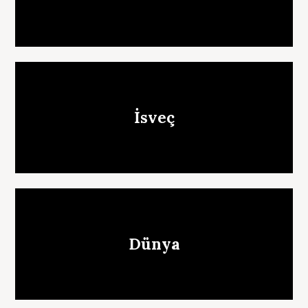
n
İsveç
Dünya