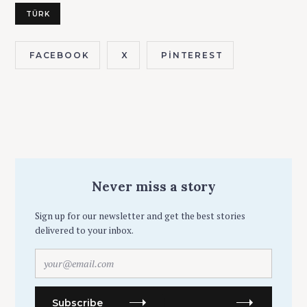
TÜRK
FACEBOOK
X
PINTEREST
Never miss a story
Sign up for our newsletter and get the best stories
delivered to your inbox.
y
o
u
r
Subscribe