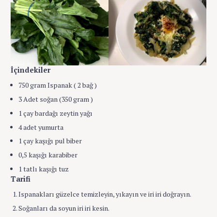
İçindekiler
750
gram Ispanak ( 2 bağ )
3
Adet soğan (350 gram )
1
çay bardağı zeytin yağı
4
adet yumurta
1
çay kaşığı pul biber
0,5
kaşığı karabiber
1
tatlı kaşığı tuz
Tarifi
Ispanakları güzelce temizleyin, yıkayın ve iri iri doğrayın.
Soğanları da soyun iri iri kesin.