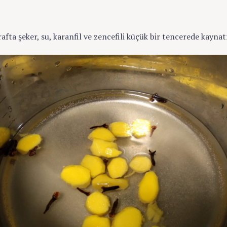
rafta şeker, su, karanfil ve zencefili küçük bir tencerede kaynat