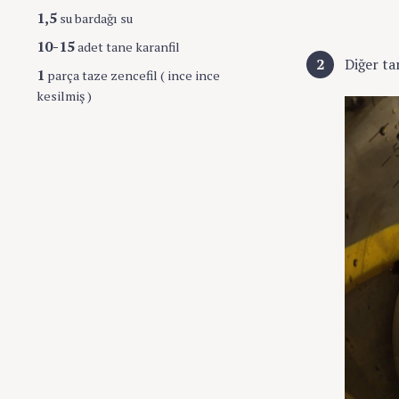
1,5
su bardağı su
10-15
adet tane karanfil
Diğer ta
1
parça taze zencefil ( ince ince
kesilmiş )