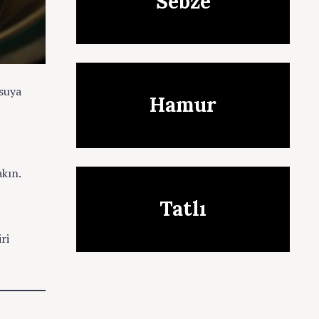
Sebze
suya
Hamur
akın.
Tatlı
ri