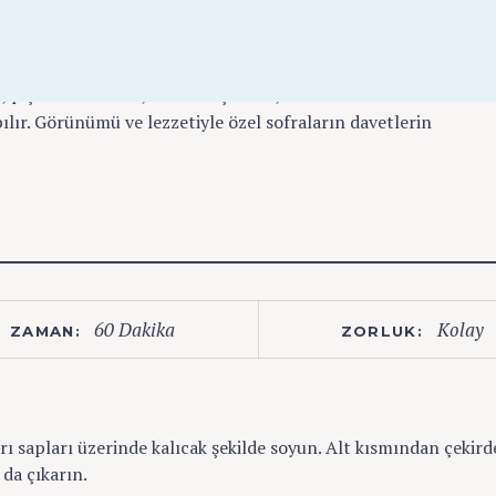
lini koruyan bir meyve ve porsiyonluk sunumunu ile daha hoş bi
etmeye çok uygun bir tatlı. Pişirilip sonra kendi suyunda
pişen karanfiller, dövülmüş ceviz , file badem ve biraz üzerin
ılır. Görünümü ve lezzetiyle özel sofraların davetlerin
60 Dakika
Kolay
ZAMAN:
ZORLUK:
ı sapları üzerinde kalıcak şekilde soyun. Alt kısmından çekird
 da çıkarın.