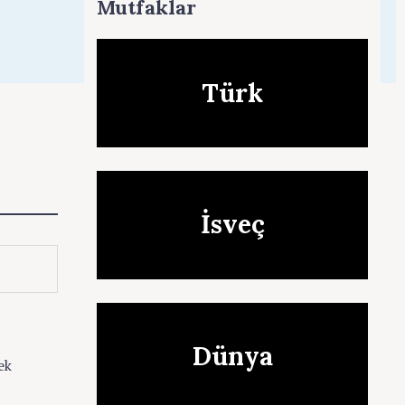
Mutfaklar
r
e
Türk
İsveç
Dünya
ek