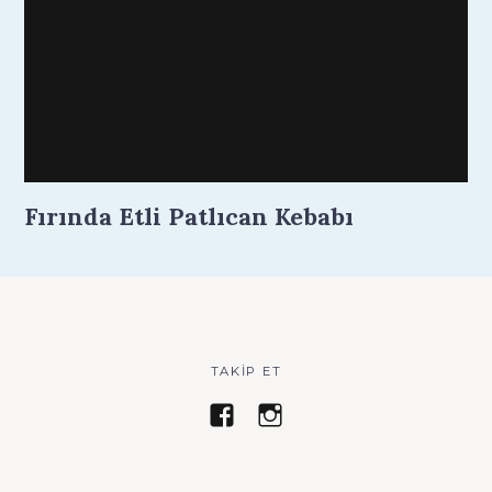
Fırında Etli Patlıcan Kebabı
TAKIP ET
z
a
e
y
h
s