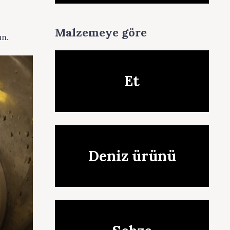
Malzemeye göre
ın.
Et
Deniz ürünü