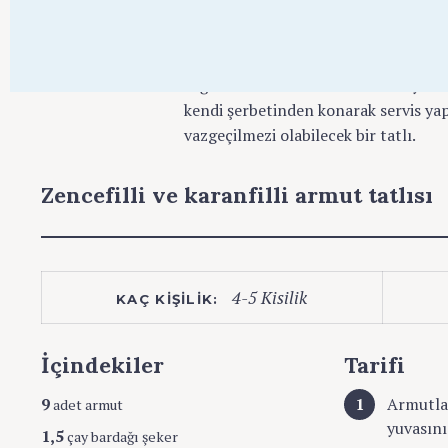
Armut sert yapısı ile tatlılarda şek
sunumu oluyor, yemek sonrası servis 
soğutulduktan sonra üzerine kaymak, 
kendi şerbetinden konarak servis yap
vazgeçilmezi olabilecek bir tatlı.
Zencefilli ve karanfilli armut tatlısı
4-5 Kisilik
KAÇ KIŞILIK:
İçindekiler
Tarifi
9
Armutlar
adet armut
yuvasını
1,5
çay bardağı şeker