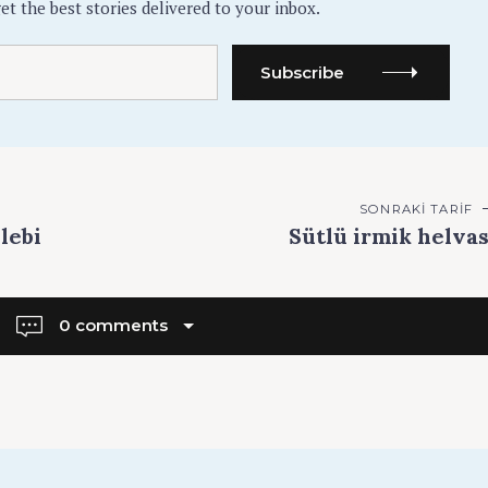
et the best stories delivered to your inbox.
Subscribe
SONRAKI TARIF
lebi
Sütlü irmik helvas
0 comments