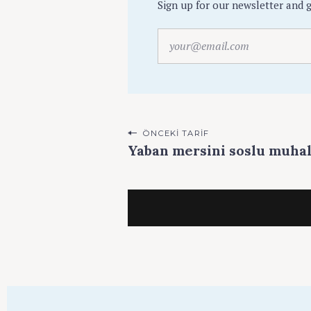
Sign up for our newsletter and g
y
o
u
r
@
e
P
ÖNCEKI TARIF
m
Yaban mersini soslu muhal
a
o
i
s
l
.
t
c
n
o
m
a
v