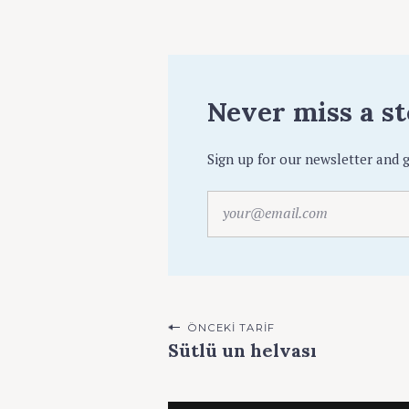
Never miss a s
Sign up for our newsletter and g
y
o
u
r
@
e
P
ÖNCEKI TARIF
m
Sütlü un helvası
a
o
i
s
l