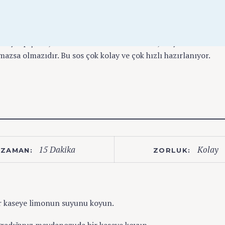
in yanına çok sayıda sos kullanılır. Bizim denizlerimizdeki
dolayı sosa ihtiyaç duyulmaz. Bu nedenle Türk mutfağında
miyle pişirilir, ama bir sos var ki oda ” limon, maydanoz ve
lmazsa olmazıdır. Bu sos çok kolay ve çok hızlı hazırlanıyor.
15 Dakika
Kolay
ZAMAN:
ZORLUK:
r kaseye limonun suyunu koyun.