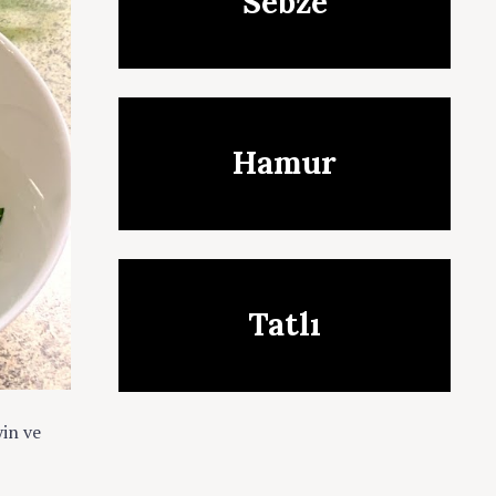
Sebze
Hamur
Tatlı
yin ve