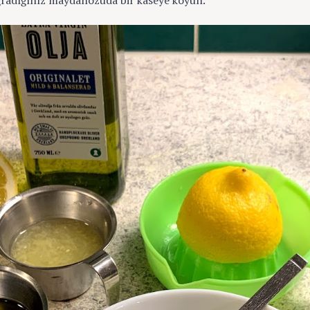
ğradığınız maydanozuda bir kaseye koyun.