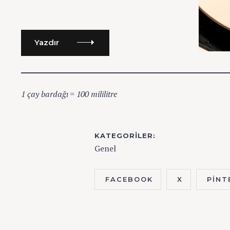
o
r
:
Yazdır
1 çay bardağı = 100 mililitre
KATEGORILER
Genel
FACEBOOK
X
PINT