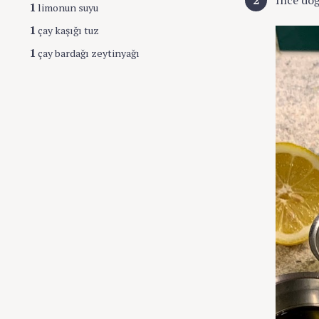
İnce do
1
limonun suyu
1
çay kaşığı tuz
1
çay bardağı zeytinyağı