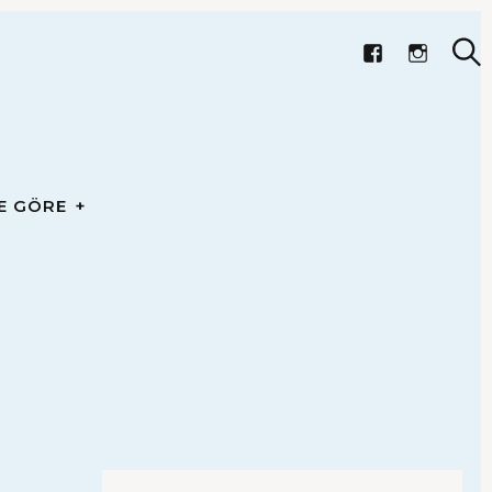
F
I
E GÖRE
A
N
A
C
S
A
r
E
T
r
a
a
B
A
'nın Ev
O
G
O
R
K
A
E GÖRE
M
ekleri