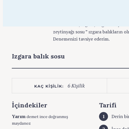
Dünya mutfaklarında balık yemeklerin
balıkların çok lezzetli olmasından 
balıklar tava, ızgara, buğulama yönte
zeytinyağı sosu ” ızgara balıkların o
Denemenizi tavsiye ederim.
Izgara balık sosu
6 Kişilik
KAÇ KIŞILIK:
İçindekiler
Tarifi
Yarım
Derin bi
demet ince doğranmış
maydanoz