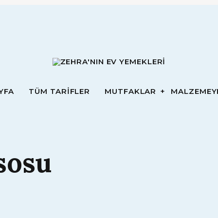
ZEHRA'NIN EV YEMEKLERI
YFA
TÜM TARİFLER
MUTFAKLAR
MALZEMEY
Zehra
YFA
TÜM TARİFLER
MUTFAKLAR
MALZEMEY
Yem
sosu