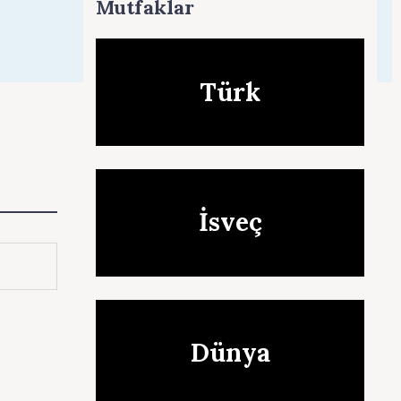
Mutfaklar
Türk
İsveç
Dünya