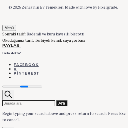
görüntüle
© 2026 Zehra'nın Ev Yemekleri.
Made with love by
Pixelgrade
.
Menü
Sonraki tarif:
Bademli ve kuru kayısılı biscotti
Okuduğunuz tarif:
Terbiyeli kemik suyu çorbası
PAYLAŞ:
Dela detta:
FACEBOOK
X
PINTEREST
Ara
Search
Ara
for:
Begin typing your search above and press return to search.
Press Esc
to cancel.