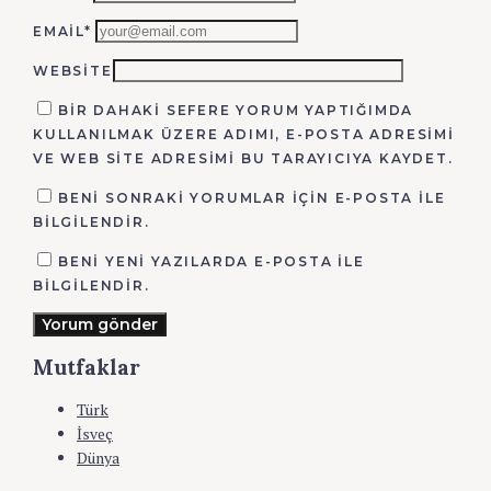
EMAIL*
WEBSITE
BIR DAHAKI SEFERE YORUM YAPTIĞIMDA
KULLANILMAK ÜZERE ADIMI, E-POSTA ADRESIMI
VE WEB SITE ADRESIMI BU TARAYICIYA KAYDET.
BENI SONRAKI YORUMLAR IÇIN E-POSTA ILE
BILGILENDIR.
BENI YENI YAZILARDA E-POSTA ILE
BILGILENDIR.
Yorum gönder
Mutfaklar
Türk
İsveç
Dünya