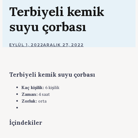
Terbiyeli kemik
suyu çorbası
BY
EYLÜL 1, 2022
ARALIK 27, 2022
ADMIN
Terbiyeli kemik suyu çorbası
Kaç kişilik:
6 kişilik
Zaman:
4 saat
Zorluk:
orta
Yazdır
İçindekiler