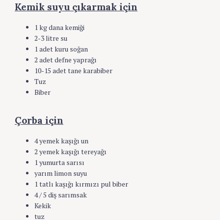
Kemik suyu çıkarmak için
1 kg dana kemiği
2-3 litre su
1 adet kuru soğan
2 adet defne yaprağı
10-15 adet tane karabiber
Tuz
Biber
Çorba
için
4 yemek kaşığı un
2 yemek kaşığı tereyağı
1 yumurta sarısı
yarım limon suyu
1 tatlı kaşığı kırmızı pul biber
4 / 5 diş sarımsak
Kekik
tuz