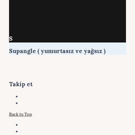
S
Supangle ( yumurtasız ve yağsız )
Takip et
zehra.konuskan
kişisinin
aysezehra_1953
Facebook
kişisinin
Back to Top
üzerindeki
Instagram
profilini
üzerindeki
Facebook
görüntüle
profilini
Instagram