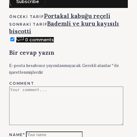
Subscribe
Post
Portakal kabuğu reçeli
ÖNCEKI TARIF
Bademli ve kuru kayısılı
navigation
SONRAKI TARIF
biscotti
0 comments
Bir cevap yazın
E-posta hesabınız yayımlanmayacak.
Gerekli alanlar
*
ile
işaretlenmişlerdir
COMMENT
NAME*