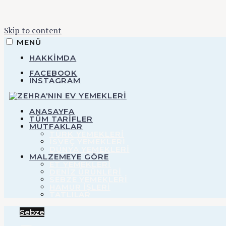
Skip to content
MENÜ
HAKKIMDA
FACEBOOK
INSTAGRAM
ZEHRA'NIN EV YEMEKLERI
ANASAYFA
TÜM TARİFLER
MUTFAKLAR
TÜRK YEMEKLERİ
İSVEÇ YEMEKLERİ
Zehra'nı
DÜNYA YEMEKLERİ
MALZEMEYE GÖRE
ET YEMEKLERI
DENIZ ÜRÜNLERI
SEBZE YEMEKLERI
HAMUR IŞLERI
TATLILAR
Sebze