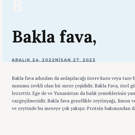
B
Bakla fava,
BY
ARALIK 24, 2022
NISAN 27, 2023
ADMIN
Bakla fava adından da anlaşılacağı üzere kuru veya taze ba
sunumu zevkli olan bir meze çeşididir. Bakla Fava, özel g
lezzettir. Ege de ve Yunanistan da balık yemeklerinin ya
vazgeçilmezidir. Bakla fava genellikle zeytinyağı, limon ve
ve zeytinde bu mezeye çok yakışır. Protein bakımından d