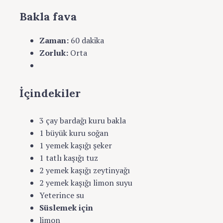
Bakla fava
Zaman:
60 dakika
Zorluk:
Orta
Yazdır
İçindekiler
3 çay bardağı kuru bakla
1 büyük kuru soğan
1 yemek kaşığı şeker
1 tatlı kaşığı tuz
2 yemek kaşığı zeytinyağı
2 yemek kaşığı limon suyu
Yeterince su
Süslemek için
limon