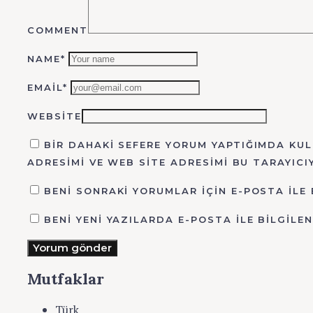
COMMENT
NAME*
EMAIL*
WEBSITE
BIR DAHAKI SEFERE YORUM YAPTIĞIMDA KUL
ADRESIMI VE WEB SITE ADRESIMI BU TARAYICI
BENI SONRAKI YORUMLAR IÇIN E-POSTA ILE 
BENI YENI YAZILARDA E-POSTA ILE BILGILEN
Yorum gönder
Mutfaklar
Türk