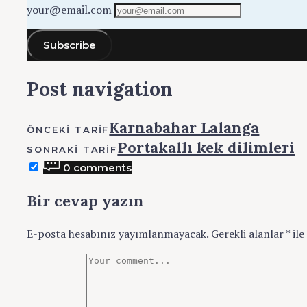
your@email.com
Subscribe
Post navigation
Karnabahar Lalanga
ÖNCEKI TARIF
Portakallı kek dilimleri
SONRAKI TARIF
0 comments
Bir cevap yazın
E-posta hesabınız yayımlanmayacak.
Gerekli alanlar
*
ile