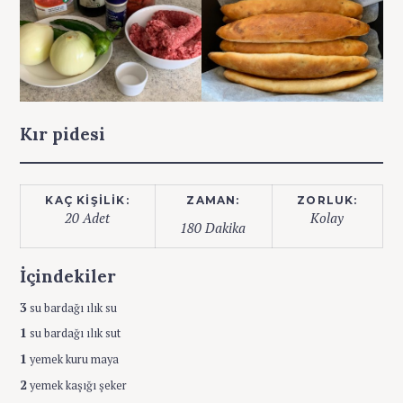
Kır pidesi
KAÇ KIŞILIK:
ZAMAN:
ZORLUK:
20 Adet
Kolay
180 Dakika
İçindekiler
3
su bardağı ılık su
1
su bardağı ılık sut
1
yemek kuru maya
2
yemek kaşığı şeker