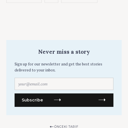
Never miss a story
Sign up for our newsletter and get the best stories
delivered to your inbox.
y
o
u
r
Subscribe
@
e
m
a
P
ÖNCEKI TARIF