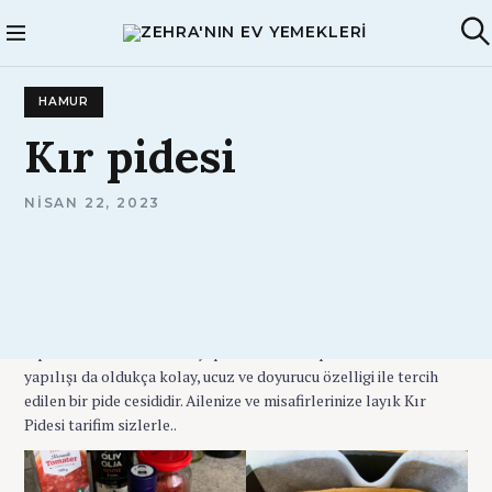
S
k
Zehra'nın Ev
A
i
Yemekleri
r
p
a
HAMUR
t
o
Kır
pidesi
c
o
A
NISAN 22, 2023
n
D
t
M
I
e
N
n
Kastamonu ilimize ait yöresel ve geleneksel bir tat olan ” Kır
t
Pidesi ” lezzetiyle buyuk kucuk birçok insanın
vazgeçilmezidir. Orjinal kır pidesini kıymalı, patatesli, peynirli,
ıspanaklı olarak evde de yapabilirsiniz. Kir pidesi malzemesi de
yapılışı da oldukça kolay, ucuz ve doyurucu özelligi ile tercih
edilen bir pide cesididir. Ailenize ve misafirlerinize layık Kır
Pidesi tarifim sizlerle..