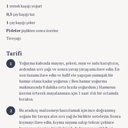
1
yemek kaşığı yoğurt
0,5
çay kaşığı tuz
1
çay kaşığı şeker
Pideler
piştikten sonra üzerine
Tereyağı
Tarifi
Yoğurma kabında mayayı, şekeri, suyu ve sutu karıştırın,
ardından sıvı yağı ve sonra yavaş yavaş unu ilave edin. En
son tuzunu ilave edin ve hafif ele yapışan yumuşak bir
hamur olana kadar yoğurun. ( Ben hamur yoğurma
makinasında 8 dakika orta hızda yoğurdum.) Hamurun
üzerini örterek mayalanması için 1 saat ılık bir ortamda
bırakın.
Bu arada iç malzemeyi hazırlamak için ince doğranmış
soğanı bir tavaya alın sıvı yağ ile birlikte soteleyin. Sonra
kıymayı ilave edin, kıyma suyunu salıp tekrar çekince