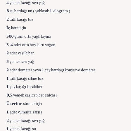
4
yemek kaşığı sıvı yağ
8
su bardağı un ( yaklaşık 1 kilogram )
2
tatlı kaşığı tuz
İç
harcı için
500
gram orta yağlı kıyma
3-4
adet orta boy kuru soğan
2
adet yeşilbiber
5
yemek sıvı yağ
2
adet domates veya 1 çay bardağı konserve domates
1
tatlı kaşığı silme tuz
1
çay kaşığı karabiber
0,5
yemek kaşığı biber salcası
Üzerine
sürmek için
1
adet yumurta sarısı
2
yemek kasığı sıvı yağ
1
yemek kaşığı su