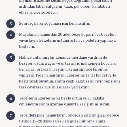
kıymanın üzerine küçük küçük doğranmış yeşil biberi
ardından biber salçasını, tuzu, pul biberi, karabiberi
ekleyin iyice soteleyin.
Sonra iç harcı soğuması için kenara alın.
Mayalanan hamurdan 20 adet beze koparın ve bezeleri
yuvarlayın. Bezelerin üstünü örtün ve pideleri yapmaya
başlayın.
Hafifçe unlanmış bir zeminde merdane yardımı ile
bezeleri uzunca açın ve ortasına iç malzemeyi koyun iki
kenarları ortada birleştirin, kenarlar iyice birbirine
yapışsın. Pide hamurlarını üzerlerine tahta bir cetvelle
bastırarak büyütün, sonra yağlı kağıt serili fırın tepsisine
ters çevirerek aralıklı olarak yerleştirin.
Tepsilerin üzerlerini bir bezle örtün ve 15 dakika
dinlendirin sonra üzerine yumurta karışımını sürün.
Tepsideki pide hamurlarını önceden ısıtılmış 225 derece
fırında 15-20 dakika üzerleri güzel bir renk alana,
kızarana kadar pişirin. Fakat bu süre fırından fırına