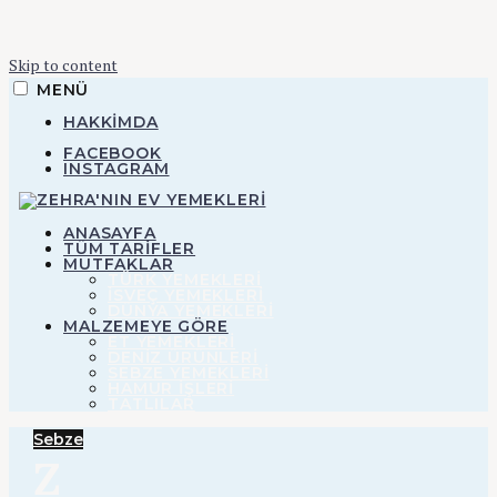
Skip to content
MENÜ
HAKKIMDA
FACEBOOK
INSTAGRAM
ZEHRA'NIN EV YEMEKLERI
ANASAYFA
TÜM TARİFLER
MUTFAKLAR
TÜRK YEMEKLERİ
Zehra'nın Ev
İSVEÇ YEMEKLERİ
DÜNYA YEMEKLERİ
MALZEMEYE GÖRE
ET YEMEKLERI
Yemekleri
DENIZ ÜRÜNLERI
SEBZE YEMEKLERI
HAMUR IŞLERI
TATLILAR
Sebze
Z