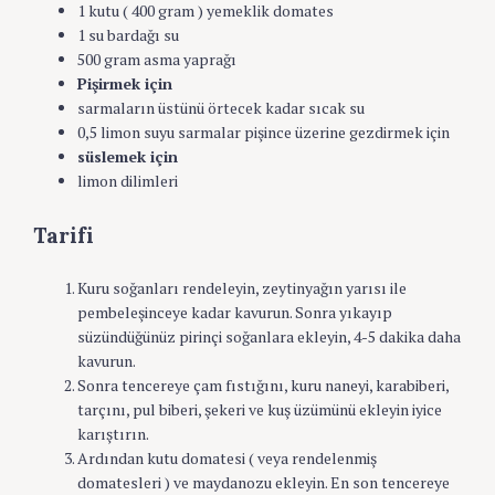
1 kutu ( 400 gram ) yemeklik domates
1 su bardağı su
500 gram asma yaprağı
Pişirmek i
ç
in
sarmaların üstünü örtecek kadar sıcak su
0,5 limon suyu sarmalar pişince üzerine gezdirmek için
süslemek için
limon dilimleri
Tarifi
Kuru soğanları rendeleyin, zeytinyağın yarısı ile
pembeleşinceye kadar kavurun. Sonra yıkayıp
süzündüğünüz pirinçi soğanlara ekleyin, 4-5 dakika daha
kavurun.
Sonra tencereye çam fıstığını, kuru naneyi, karabiberi,
tarçını, pul biberi, şekeri ve kuş üzümünü ekleyin iyice
karıştırın.
Ardından kutu domatesi ( veya rendelenmiş
domatesleri ) ve maydanozu ekleyin. En son tencereye