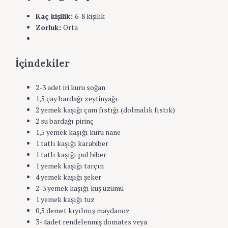
Kaç kişilik:
6-8 kişilik
Zorluk:
Orta
Yazdır
İçindekiler
2-3 adet iri kuru soğan
1,5 çay bardağı zeytinyağı
2 yemek kaşığı çam fıstığı (dolmalık fıstık)
2 su bardağı pirinç
1,5 yemek kaşığı kuru nane
1 tatlı kaşığı karabiber
1 tatlı kaşığı pul biber
1 yemek kaşığı tarçın
4 yemek kaşığı şeker
2-3 yemek kaşığı kuş üzümü
1 yemek kaşığı tuz
0,5 demet kıyılmış maydanoz
3- 4adet rendelenmiş domates veya