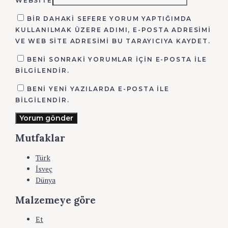
WEBSITE
BIR DAHAKI SEFERE YORUM YAPTIĞIMDA
KULLANILMAK ÜZERE ADIMI, E-POSTA ADRESIMI
VE WEB SITE ADRESIMI BU TARAYICIYA KAYDET.
BENI SONRAKI YORUMLAR IÇIN E-POSTA ILE
BILGILENDIR.
BENI YENI YAZILARDA E-POSTA ILE
BILGILENDIR.
Yorum gönder
Mutfaklar
Türk
İsveç
Dünya
Malzemeye göre
Et