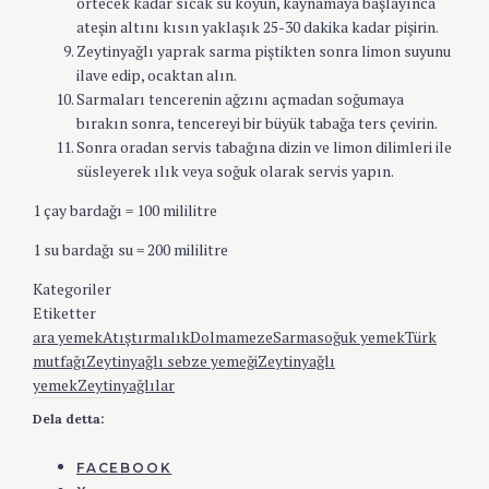
örtecek kadar sıcak su koyun, kaynamaya başlayınca
ateşin altını kısın yaklaşık 25-30 dakika kadar pişirin.
Zeytinyağlı yaprak sarma piştikten sonra limon suyunu
ilave edip, ocaktan alın.
Sarmaları tencerenin ağzını açmadan soğumaya
bırakın sonra, tencereyi bir büyük tabağa ters çevirin.
Sonra oradan servis tabağına dizin ve limon dilimleri ile
süsleyerek ılık veya soğuk olarak servis yapın.
1 çay bardağı = 100 mililitre
1 su bardağı su = 200 mililitre
Kategoriler
Türk
Etiketter
ara yemek
Atıştırmalık
Dolma
meze
Sarma
soğuk yemek
Türk
mutfağı
Zeytinyağlı sebze yemeği
Zeytinyağlı
yemek
Zeytinyağlılar
Dela detta:
FACEBOOK