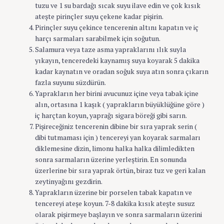
tuzu ve 1 su bardağı sıcak suyu ilave edin ve çok kısık
ateşte pirinçler suyu çekene kadar pişirin.
Pirinçler suyu çekince tencerenin altını kapatın ve iç
harçı sarmaları sarabilmek için soğutun.
Salamura veya taze asma yapraklarını ılık suyla
yıkayın, tenceredeki kaynamış suya koyarak 5 dakika
kadar kaynatın ve oradan soğuk suya atın sonra çıkarın
fazla suyunu süzdürün.
Yaprakların her birini avucunuz içine veya tabak içine
alın, ortasına 1 kaşık ( yaprakların büyüklüğüne göre )
iç harçtan koyun, yaprağı sigara böreği gibi sarın.
Pişireceğiniz tencerenin dibine bir sıra yaprak serin (
dibi tutmaması için ) tencereyi yan koyarak sarmaları
diklemesine dizin, limonu halka halka dilimledikten
sonra sarmaların üzerine yerleştirin. En sonunda
üzerlerine bir sıra yaprak örtün, biraz tuz ve geri kalan
zeytinyağını gezdirin.
Yaprakların üzerine bir porselen tabak kapatın ve
tencereyi ateşe koyun. 7-8 dakika kısık ateşte susuz
olarak pişirmeye başlayın ve sonra sarmaların üzerini