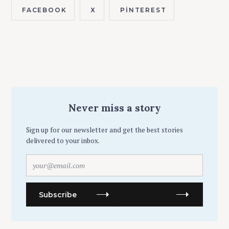
FACEBOOK
X
PINTEREST
Never miss a story
Sign up for our newsletter and get the best stories
delivered to your inbox.
y
o
u
r
Subscribe
@
e
m