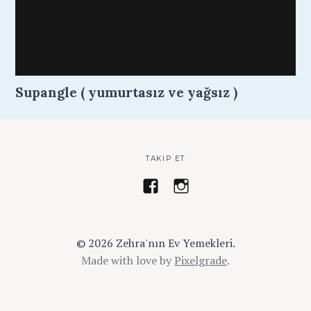
Supangle ( yumurtasız ve yağsız )
TAKIP ET
z
a
e
y
h
s
r
e
© 2026 Zehra'nın Ev Yemekleri.
a
z
Made with love by
Pixelgrade
.
.
e
k
h
o
r