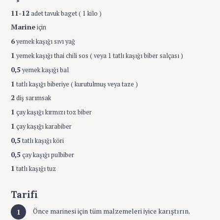
11-12
adet tavuk baget ( 1 kilo )
Marine
için
6
yemek kaşığı sıvı yağ
1
yemek kaşığı thai chili sos ( veya 1 tatlı kaşığı biber salçası )
0,5
yemek kaşığı bal
1
tatlı kaşığı biberiye ( kurutulmuş veya taze )
2
diş sarımsak
1
çay kaşığı kırmızı toz biber
1
çay kaşığı karabiber
0,5
tatlı kaşığı köri
0,5
çay kaşığı pulbiber
1
tatlı kaşığı tuz
Tarifi
Önce marinesi için tüm malzemeleri iyice karıştırın.