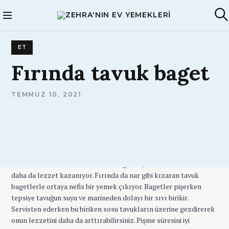
S
k
Zehra'nın Ev
A
i
Yemekleri
r
p
a
ET
t
o
Fırında
tavuk
baget
c
o
A
TEMMUZ 10, 2021
n
D
t
M
I
e
N
n
Dünyada en çok tüketilen etlerden biri olan tavuk, protein
t
bakımından oldukça zengindir. Tavuk eti tamamlayıcı bir besin
olduğu için özellikle çocukların ve sporcular tarafından haftada
bir kez tüketmesi önerilir. Tavuk bagetler, marine edildiklerinde
daha da lezzet kazanıyor. Fırında da nar gibi kızaran tavuk
bagetlerle ortaya nefis bir yemek çıkıyor. Bagetler pişerken
tepsiye tavuğun suyu ve marineden dolayı bir sıvı birikir.
Servisten ederken bu biriken sosu tavukların üzerine gezdirerek
onun lezzetini daha da arttırabilirsiniz. Pişme süresini iyi