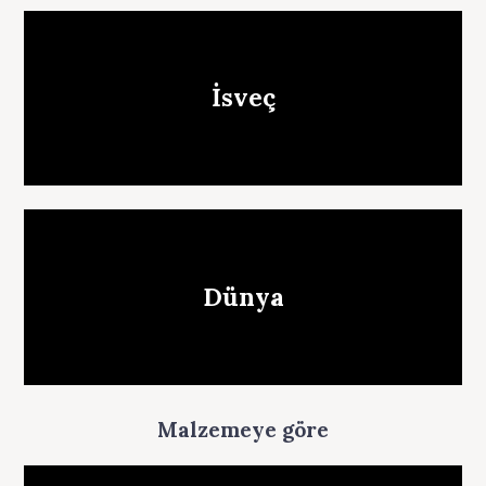
İsveç
Dünya
Malzemeye göre
S