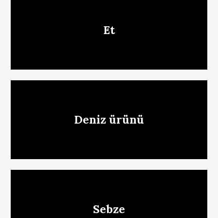
e
a
r
Et
c
h
f
o
r
:
Deniz ürünü
Sebze