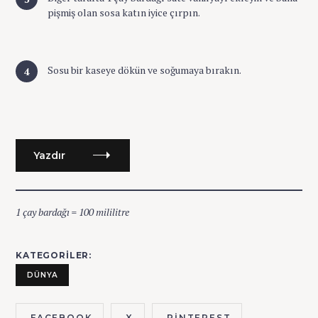
pişmiş olan sosa katın iyice çırpın.
Sosu bir kaseye dökün ve soğumaya bırakın.
Yazdır
1 çay bardağı = 100 mililitre
KATEGORILER
DÜNYA
FACEBOOK
X
PINTEREST