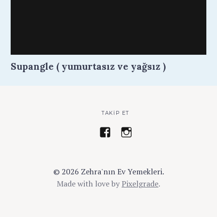
Supangle ( yumurtasız ve yağsız )
TAKIP ET
z
a
e
y
h
s
r
e
© 2026 Zehra'nın Ev Yemekleri.
a
z
Made with love by
Pixelgrade
.
.
e
k
h
o
r