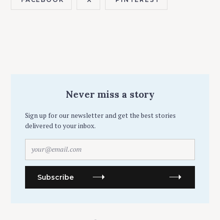
Never miss a story
Sign up for our newsletter and get the best stories
delivered to your inbox.
y
o
u
r
Subscribe
@
e
m
a