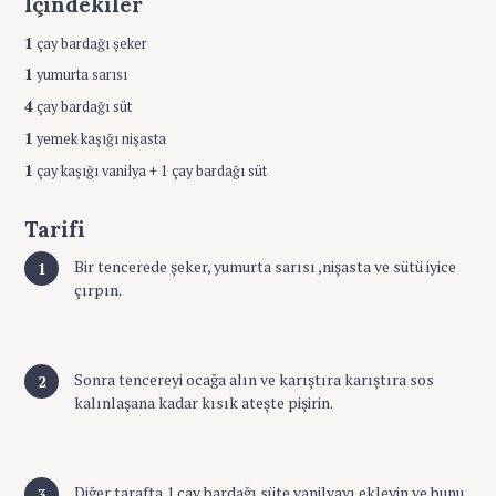
İçindekiler
1
çay bardağı şeker
1
yumurta sarısı
4
çay bardağı süt
1
yemek kaşığı nişasta
1
çay kaşığı vanilya + 1 çay bardağı süt
Tarifi
Bir tencerede şeker, yumurta sarısı ,nişasta ve sütü iyice
çırpın.
Sonra tencereyi ocağa alın ve karıştıra karıştıra sos
kalınlaşana kadar kısık ateşte pişirin.
Diğer tarafta 1 çay bardağı süte vanilyayı ekleyin ve bunu