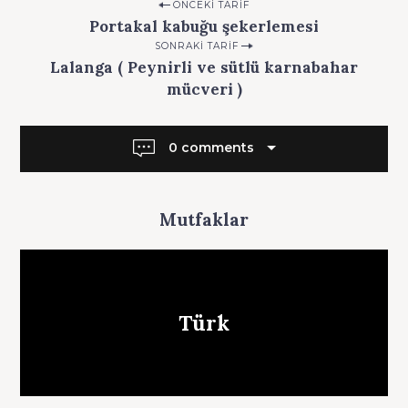
P
ÖNCEKI TARIF
i
Portakal kabuğu şekerlemesi
o
l
SONRAKI TARIF
.
s
Lalanga ( Peynirli ve sütlü karnabahar
c
t
mücveri )
o
m
n
a
0 comments
v
i
g
Mutfaklar
a
t
i
Türk
o
n