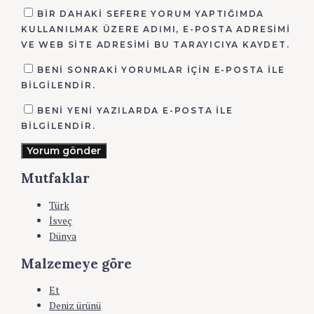
BIR DAHAKI SEFERE YORUM YAPTIĞIMDA
KULLANILMAK ÜZERE ADIMI, E-POSTA ADRESIMI
VE WEB SITE ADRESIMI BU TARAYICIYA KAYDET.
BENI SONRAKI YORUMLAR IÇIN E-POSTA ILE
BILGILENDIR.
BENI YENI YAZILARDA E-POSTA ILE
BILGILENDIR.
Yorum gönder
Mutfaklar
Türk
İsveç
Dünya
Malzemeye göre
Et
Deniz ürünü