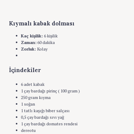
Kıymalı kabak dolması
Kaç kişilik:
6 kişilik
Zaman:
60 dakika
Zorluk:
Kolay
Yazdır
İçindekiler
6 adet kabak
1 çay bardağı pirinç ( 100 gram )
250 gram kıyma
1 soğan
1 tatlı kaşığı biber salçası
0,5 çay bardağı sıvı yağ
1 çay bardağı domates rendesi
dereotu