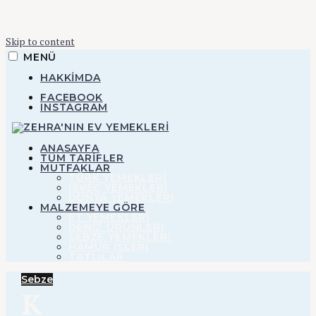
Skip to content
MENÜ
HAKKIMDA
FACEBOOK
INSTAGRAM
ZEHRA'NIN EV YEMEKLERI
ANASAYFA
TÜM TARİFLER
MUTFAKLAR
TÜRK YEMEKLERİ
Zehra'nın Ev
İSVEÇ YEMEKLERİ
DÜNYA YEMEKLERİ
MALZEMEYE GÖRE
ET YEMEKLERI
Yemekleri
DENIZ ÜRÜNLERI
SEBZE YEMEKLERI
HAMUR IŞLERI
TATLILAR
Sebze
K