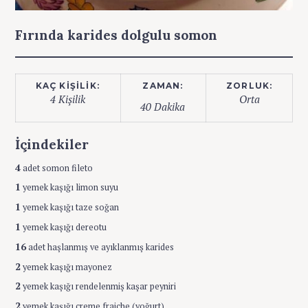
Fırında karides dolgulu somon
KAÇ KIŞILIK:
ZAMAN:
ZORLUK:
4 Kişilik
Orta
40 Dakika
İçindekiler
4
adet somon fileto
1
yemek kaşığı limon suyu
1
yemek kaşığı taze soğan
1
yemek kaşığı dereotu
16
adet haşlanmış ve ayıklanmış karides
2
yemek kaşığı mayonez
2
yemek kaşığı rendelenmiş kaşar peyniri
2
yemek kaşığı creme fraiche (yoğurt)