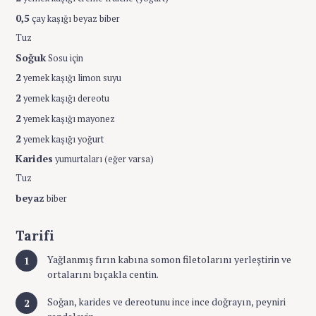
0,5
çay kaşığı beyaz biber
Tuz
Soğuk
Sosu için
2
yemek kaşığı limon suyu
2
yemek kaşığı dereotu
2
yemek kaşığı mayonez
2
yemek kaşığı yoğurt
Karides
yumurtaları (eğer varsa)
Tuz
beyaz
biber
Tarifi
Yağlanmış fırın kabına somon filetolarını yerleştirin ve
ortalarını bıçakla centin.
Soğan, karides ve dereotunu ince ince doğrayın, peyniri