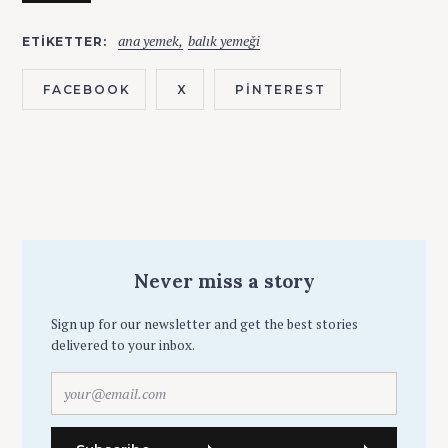
ana yemek
balık yemeği
ETIKETTER
FACEBOOK
X
PINTEREST
Never miss a story
Sign up for our newsletter and get the best stories
delivered to your inbox.
y
o
u
r