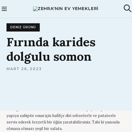
S
k
Zehra'nın Ev
A
i
Yemekleri
r
p
a
DENIZ ÜRÜNÜ
t
o
Fırında
karides
c
o
dolgulu
somon
n
t
e
A
MART 26, 2023
D
n
M
t
I
N
Somon yağlı bir balıktır, ızgaraya, haşlamaya, fırında ya da
tavada kızartılmaya çok uygundur. Pratik ama lezzetli ve
sağlıklı bir balık yemeği istiyorsanız fırında somon balığı tam
aradığınız bir tarif
.
Somonun dokusu oldukça yumuşak bir
yapıya sahiptir onun için hafifçe diri sebzelerle ve patatesle
servis ederek lezzetli bir öğün yaratabilirsiniz. Tabi ki yanında
olmasa olmazı yeşil bir salata.