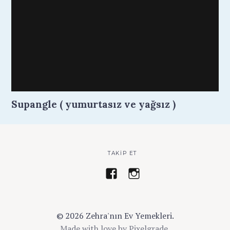
Supangle ( yumurtasız ve yağsız )
TAKIP ET
z
a
e
y
h
s
r
e
© 2026 Zehra'nın Ev Yemekleri.
a
z
Made with love by
Pixelgrade
.